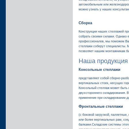
автомобильным или железнодорож
можно узнать у наших консультан
Сборка
Конструкции наших стеллажей про
собрать своими силами. Однако 
профессионалов, мы поможем Ва
стеллажи соберут специалисты. 
позволяет нашим монтажникам бы
Наша продукция
Консольные стеллажи
представляют собой сборно-разб
вертикальных стоек, несущих гор
Консольный стеллаж может быть в
двухстороннего складирования. 
применение при складировании д
Фронтальные стеллажи
(с боковой загрузкой, паллетные,
или более вертикальных рам, со
балками.Складские системы этог