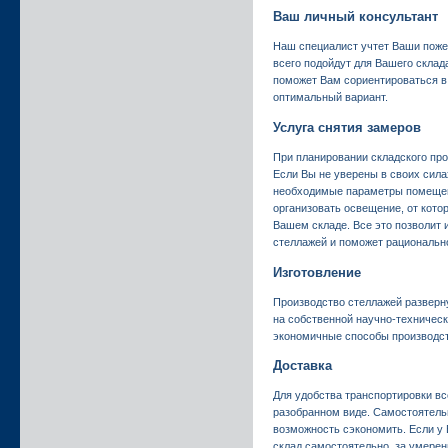
Ваш личный консультант
Наш специалист учтет Ваши поже
всего подойдут для Вашего склад
поможет Вам сориентироваться в
оптимальный вариант.
Услуга снятия замеров
При планировании складского про
Если Вы не уверены в своих сила
необходимые параметры помещени
организовать освещение, от кото
Вашем складе. Все это позволит 
стеллажей и поможет рациональн
Изготовление
Производство стеллажей разверн
на собственной научно-техническ
экономичные способы производств
Доставка
Для удобства транспортировки вс
разобранном виде. Самостоятельн
возможность сэкономить. Если у 
склад самостоятельно, за умере