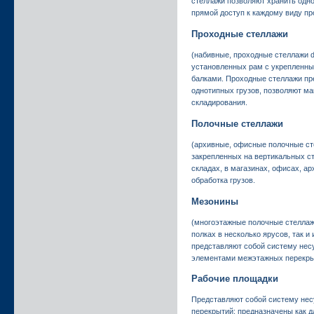
стеллажи позволяют хранить одн
прямой доступ к каждому виду пр
Проходные стеллажи
(набивные, проходные стеллажи dr
установленных рам с укрепленны
балками. Проходные стеллажи пр
однотипных грузов, позволяют м
складирования.
Полочные стеллажи
(архивные, офисные полочные сте
закрепленных на вертикальных с
складах, в магазинах, офисах, а
обработка грузов.
Мезонины
(многоэтажные полочные стеллаж
полках в несколько ярусов, так и
представляют собой систему нес
элементами межэтажных перекры
Рабочие площадки
Представляют собой систему не
перекрытий; предназначены как дл