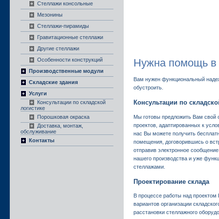
Стеллажи консольные
Мезонины
Стеллажи-пирамиды
Гравитационные стеллажи
Другие стеллажи
Особенности конструкций
Нужна помощь в
Производственные модули
Вам нужен функциональный наде
Складские здания
обустроить.
Услуги
Консультации по складско
Консультации по складской
логистике
Мы готовы предложить Вам свой о
Порошковая окраска
проектов, адаптированных к услов
Доставка, монтаж,
обслуживание
нас Вы можете получить бесплат
Контакты
помещения, договорившись о вст
отправив электронное сообщение
нашего производства и уже фун
стеллажами.
Проектирование склада
В процессе работы над проектом
вариантов организации складског
расстановки стеллажного оборудо